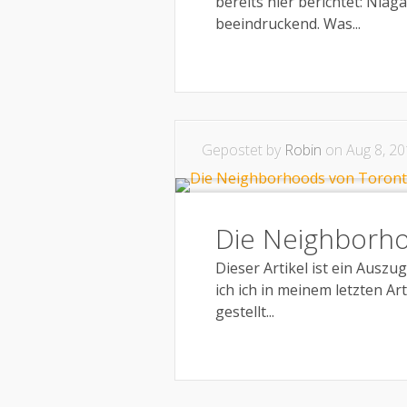
bereits hier berichtet: Niag
beeindruckend. Was...
Gepostet by
Robin
on Aug 8, 20
Die Neighborh
Dieser Artikel ist ein Aus
ich ich in meinem letzten 
gestellt...