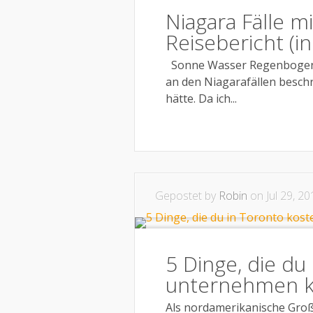
Niagara Fälle mi
Reisebericht (in
Sonne Wasser Regenbogen 
an den Niagarafällen besch
hätte. Da ich...
Gepostet by
Robin
on Jul 29, 20
5 Dinge, die du
unternehmen k
Als nordamerikanische Groß