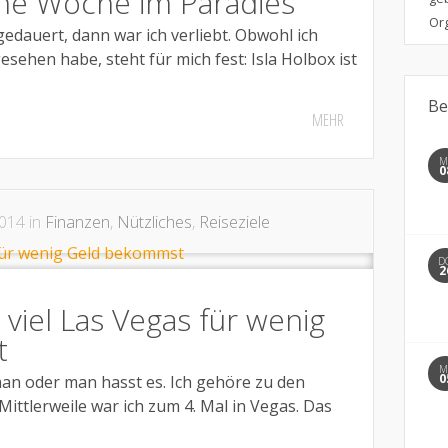
ine Woche im Paradies
Org
edauert, dann war ich verliebt. Obwohl ich
esehen habe, steht für mich fest: Isla Holbox ist
Be
MEHR
MI
0
014 in
Finanzen
,
Nützliches
,
Reiseziele
D
2
 viel Las Vegas für wenig
t
MI
0
man oder man hasst es. Ich gehöre zu den
 Mittlerweile war ich zum 4. Mal in Vegas. Das