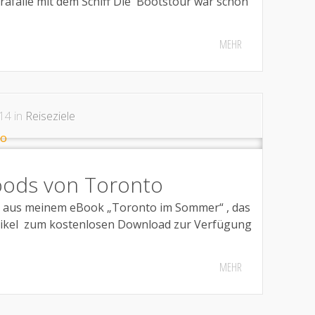
arafälle mit dem Schiff Die Bootstour war schon
MEHR
14 in
Reiseziele
oods von Toronto
zug aus meinem eBook „Toronto im Sommer“ , das
Artikel zum kostenlosen Download zur Verfügung
MEHR