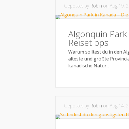
Gepostet by
Robin
on Aug 19, 2
Algonquin Park 
Reisetipps
Warum solltest du in den Al
älteste und größte Provincia
kanadische Natur...
Gepostet by
Robin
on Aug 14, 2