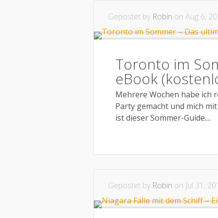
Gepostet by
Robin
on Aug 6, 20
Toronto im Som
eBook (kostenl
Mehrere Wochen habe ich rec
Party gemacht und mich mi
ist dieser Sommer-Guide....
Gepostet by
Robin
on Jul 31, 20