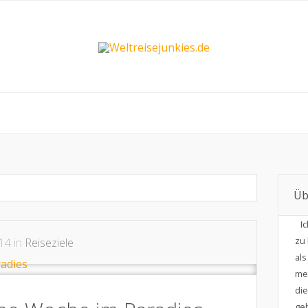
Üb
I
zu 
14 in
Reiseziele
al
me
di
geb