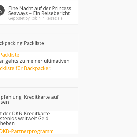
Eine Nacht auf der Princess
O.
0
Seaways – Ein Reisebericht
Gepostet by
Robin
in
Reiseziele
ckpacking Packliste
er gehts zu meiner ultimativen
ckliste für Backpacker
.
pfehlung: Kreditkarte auf
isen
t der DKB-Kreditkarte
stenlos weltweit Geld
heben.