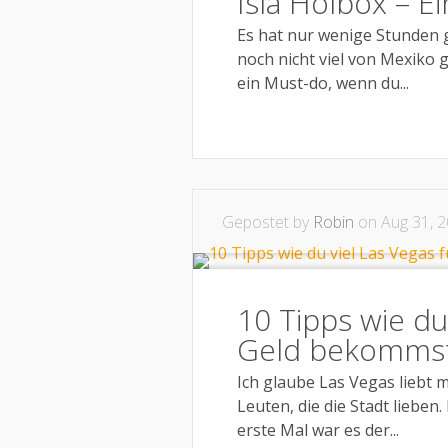
Isla Holbox – E
Es hat nur wenige Stunden g
noch nicht viel von Mexiko g
ein Must-do, wenn du...
Gepostet by
Robin
on Aug 31, 2
10 Tipps wie du
Geld bekomms
Ich glaube Las Vegas liebt 
Leuten, die die Stadt lieben.
erste Mal war es der...