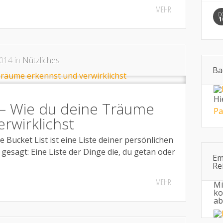
MEHR
D
1
014 in
Nützliches
Ba
Hi
t – Wie du deine Träume
Pa
rwirklichst
e Bucket List ist eine Liste deiner persönlichen
esagt: Eine Liste der Dinge die, du getan oder
Em
Re
MEHR
Mi
ko
ab