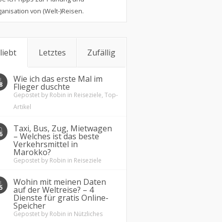
anisation von (Welt-)Reisen.
liebt
Letztes
Zufällig
Wie ich das erste Mal im
.
8
Flieger duschte
Gepostet by
Robin
in
Reiseziele
,
Top-
Artikel
Taxi, Bus, Zug, Mietwagen
O.
6
– Welches ist das beste
Verkehrsmittel in
Marokko?
Gepostet by
Robin
in
Reiseziele
Wohin mit meinen Daten
.
5
auf der Weltreise? – 4
Dienste für gratis Online-
Speicher
Gepostet by
Robin
in
Nützliches