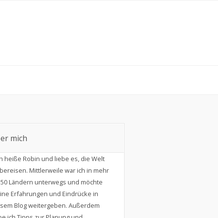
er mich
ch heiße Robin und liebe es, die Welt
bereisen. Mittlerweile war ich in mehr
s 50 Ländern unterwegs und möchte
ine Erfahrungen und Eindrücke in
esem Blog weitergeben. Außerdem
e ich Tipps zur Planung und