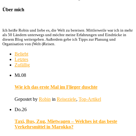
Über mich
Ich heiße Robin und liebe es, die Welt zu bereisen. Mittlerweile war ich in mehr
als 50 Ländern unterwegs und möchte meine Erfahrungen und Eindrücke in
diesem Blog weitergeben. Außerdem gebe ich Tipps zur Planung und
Organisation von (Welt-)Reisen.
Beliebt
Letztes
Zufällig
Mi.
08
Wie ich das erste Mal im Flieger duschte
Gepostet by
Robin
in
Reiseziele
,
Top-Artikel
Do.
26
Taxi, Bus, Zug, Mietwagen – Welches ist das beste
Verkehrsmittel in Marokko?