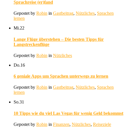
Sprachreise (er)fand
Gepostet by
Robin
in
Gastbeitrag
,
Nützliches
,
Sprachen
lernen
Mi.
22
Lange Flüge überstehen – Die besten Tipps für
Langstreckenflüge
Gepostet by
Robin
in
Nützliches
Do.
16
6 geniale Apps um Sprachen unterwegs zu lernen
Gepostet by
Robin
in
Gastbeitrag
,
Nützliches
,
Sprachen
lernen
So.
31
10 Tipps wie du viel Las Vegas für wenig Geld bekommst
Gepostet by
Robin
in
Finanzen
,
Nützliches
,
Reiseziele