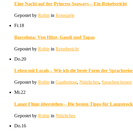
Eine Nacht auf der Princess Seaways – Ein Reisebericht
Gepostet by
Robin
in
Reiseziele
Fr.
18
Barcelona: Von Hitze, Gaudi und Tapas
Gepostet by
Robin
in
Reisebericht
Do.
20
Leben mit Locals – Wie ich die beste Form der Sprachreise
Gepostet by
Robin
in
Gastbeitrag
,
Nützliches
,
Sprachen lernen
Mi.
22
Lange Flüge überstehen – Die besten Tipps für Langstreck
Gepostet by
Robin
in
Nützliches
Do.
16