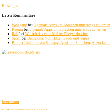
Reisetipps
Letzte Kommentare
Wolfgang
bei
6 geniale Apps um Sprachen unterwegs zu lerne
Regina
bei
6 geniale Apps um Sprachen unterwegs zu lernen
Ralf
bei
Wie ich das erste Mal im Flieger duschte
Sarah
bei
Barcelona: Von Hitze, Gaudi und Tapas
Bonner Linktipps am Samstag: Ausland, Sprachen, Abzocke un
Impressum