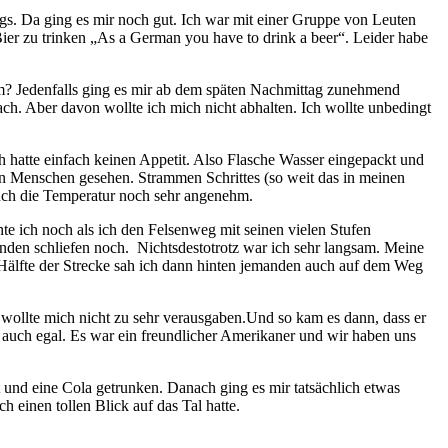
gs. Da ging es mir noch gut. Ich war mit einer Gruppe von Leuten
ier zu trinken „As a German you have to drink a beer“. Leider habe
m? Jedenfalls ging es mir ab dem späten Nachmittag zunehmend
h. Aber davon wollte ich mich nicht abhalten. Ich wollte unbedingt
ch hatte einfach keinen Appetit. Also Flasche Wasser eingepackt und
eren Menschen gesehen. Strammen Schrittes (so weit das in meinen
 auch die Temperatur noch sehr angenehm.
e ich noch als ich den Felsenweg mit seinen vielen Stufen
änden schliefen noch. Nichtsdestotrotz war ich sehr langsam. Meine
r Hälfte der Strecke sah ich dann hinten jemanden auch auf dem Weg
wollte mich nicht zu sehr verausgaben.Und so kam es dann, dass er
es auch egal. Es war ein freundlicher Amerikaner und wir haben uns
t und eine Cola getrunken. Danach ging es mir tatsächlich etwas
 einen tollen Blick auf das Tal hatte.