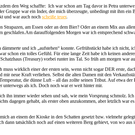
otzdem den Weg schaffte: Ich war schon am Tag davor in Petra unterwe
r Gruppe war ein Inder, der mich überzeugte, unbedingt mit ihm ein B
eckt und war auch noch
scheiße teuer
.
nen Strapazen, am Essen oder an dem Bier? Oder an einem Mix aus alle
um geschlafen.Am darauffolgenden Morgen war ich entsprechend schwac
en dämmerte und ich „aufstehen“ konnte. Gefrühstückt habe ich nicht, i
s war schon ein tolles Gefühl. Für eine lange Zeit habe ich keinen and
am Schatzhaus (Treasury) vorbei runter ins Tal. So früh am morgen war
uss wirklich einer der ersten sein, wenn nicht sogar DER erste, dacht
d mir neue Kraft verliehen. Selbst die alten Damen mit den Verkaufsst
emperatur, die dünne Luft – all das zollte seinen Tribut. Auf etwa de
r unterwegs als ich. Doch noch war er weit hinter mir.
 ich ihn immer wieder sehen und sah, wie mein Vorsprung schmolz. Ich 
 nichts dagegen gehabt, als erster oben anzukommen, aber letzlich war 
e mich an einem der Kioske in den Schatten gesetzt bzw. vielmehr geleg
 dann tatsächlich noch auf einen weiteren Berg gehievt, von wo aus ich