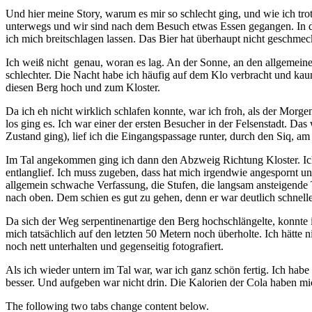
Und hier meine Story, warum es mir so schlecht ging, und wie ich tr
unterwegs und wir sind nach dem Besuch etwas Essen gegangen. In de
ich mich breitschlagen lassen. Das Bier hat überhaupt nicht geschm
Ich weiß nicht genau, woran es lag. An der Sonne, an den allgemei
schlechter. Die Nacht habe ich häufig auf dem Klo verbracht und ka
diesen Berg hoch und zum Kloster.
Da ich eh nicht wirklich schlafen konnte, war ich froh, als der Morg
los ging es. Ich war einer der ersten Besucher in der Felsenstadt. Da
Zustand ging), lief ich die Eingangspassage runter, durch den Siq, 
Im Tal angekommen ging ich dann den Abzweig Richtung Kloster. Ich m
entlanglief. Ich muss zugeben, dass hat mich irgendwie angespornt un
allgemein schwache Verfassung, die Stufen, die langsam ansteigende T
nach oben. Dem schien es gut zu gehen, denn er war deutlich schnelle
Da sich der Weg serpentinenartige den Berg hochschlängelte, konnte
mich tatsächlich auf den letzten 50 Metern noch überholte. Ich hätte
noch nett unterhalten und gegenseitig fotografiert.
Als ich wieder untern im Tal war, war ich ganz schön fertig. Ich hab
besser. Und aufgeben war nicht drin. Die Kalorien der Cola haben mich
The following two tabs change content below.