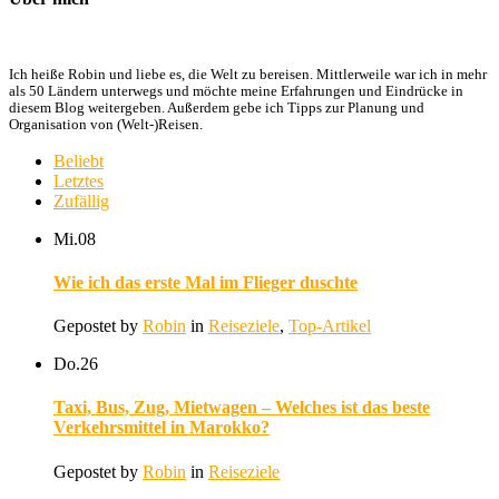
Ich heiße Robin und liebe es, die Welt zu bereisen. Mittlerweile war ich in mehr
als 50 Ländern unterwegs und möchte meine Erfahrungen und Eindrücke in
diesem Blog weitergeben. Außerdem gebe ich Tipps zur Planung und
Organisation von (Welt-)Reisen.
Beliebt
Letztes
Zufällig
Mi.
08
Wie ich das erste Mal im Flieger duschte
Gepostet by
Robin
in
Reiseziele
,
Top-Artikel
Do.
26
Taxi, Bus, Zug, Mietwagen – Welches ist das beste
Verkehrsmittel in Marokko?
Gepostet by
Robin
in
Reiseziele