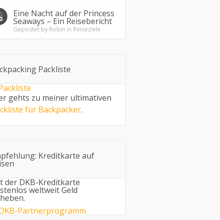
Eine Nacht auf der Princess
O.
0
Seaways – Ein Reisebericht
Gepostet by
Robin
in
Reiseziele
ckpacking Packliste
er gehts zu meiner ultimativen
ckliste für Backpacker
.
pfehlung: Kreditkarte auf
isen
t der DKB-Kreditkarte
stenlos weltweit Geld
heben.