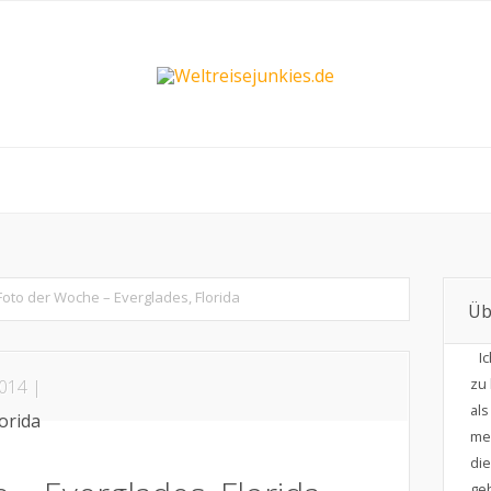
Foto der Woche – Everglades, Florida
Üb
I
zu 
014 |
al
me
di
geb