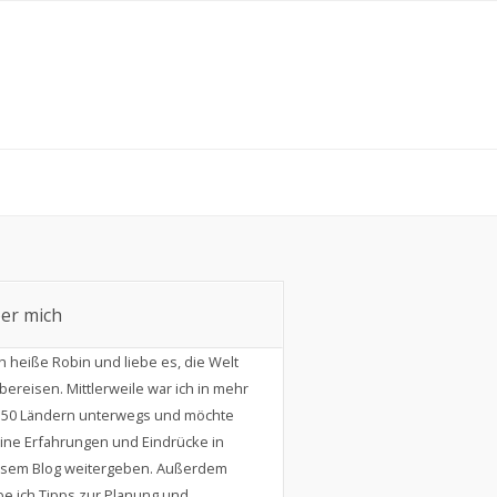
er mich
ch heiße Robin und liebe es, die Welt
bereisen. Mittlerweile war ich in mehr
s 50 Ländern unterwegs und möchte
ine Erfahrungen und Eindrücke in
esem Blog weitergeben. Außerdem
e ich Tipps zur Planung und