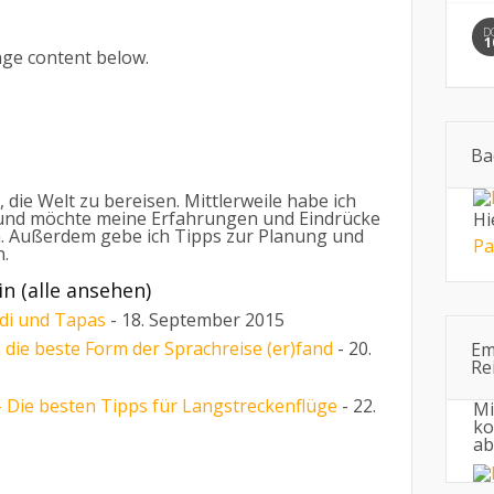
D
1
nge content below.
Ba
, die Welt zu bereisen. Mittlerweile habe ich
 und möchte meine Erfahrungen und Eindrücke
Hi
. Außerdem gebe ich Tipps zur Planung und
Pa
n.
bin
(
alle ansehen
)
udi und Tapas
- 18. September 2015
h die beste Form der Sprachreise (er)fand
- 20.
Em
Re
 Die besten Tipps für Langstreckenflüge
- 22.
Mi
ko
ab