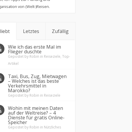
anisation von (Welt-)Reisen.
liebt
Letztes
Zufällig
Wie ich das erste Mal im
.
8
Flieger duschte
Gepostet by
Robin
in
Reiseziele
,
Top-
Artikel
Taxi, Bus, Zug, Mietwagen
O.
6
– Welches ist das beste
Verkehrsmittel in
Marokko?
Gepostet by
Robin
in
Reiseziele
Wohin mit meinen Daten
.
5
auf der Weltreise? – 4
Dienste für gratis Online-
Speicher
Gepostet by
Robin
in
Nützliches