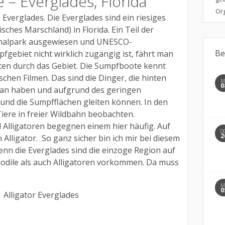
– Everglades, Florida
Org
Everglades. Die Everglades sind ein riesiges
ches Marschland) in Florida. Ein Teil der
tionalpark ausgewiesen und UNESCO-
Be
fgebiet nicht wirklich zugängig ist, fährt man
en durch das Gebiet. Die Sumpfboote kennt
chen Filmen. Das sind die Dinger, die hinten
MI
0
dran haben und aufgrund des geringen
und die Sumpfflächen gleiten können. In den
iere in freier Wildbahn beobachten.
 Alligatoren begegnen einem hier häufig. Auf
D
2
Alligator. So ganz sicher bin ich mir bei diesem
Denn die Everglades sind die einzoge Region auf
kodile als auch Alligatoren vorkommen. Da muss
MI
0